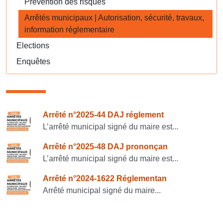
Prévention des risques
Arrêtés municipaux | Autorisation, sécurité, travaux,
information réglementaire
Elections
Enquêtes
Consulter également
Arrêté n°2025-44 DAJ réglement
L’arrêté municipal signé du maire est...
Arrêté n°2025-48 DAJ prononçan
L’arrêté municipal signé du maire est...
Arrêté n°2024-1622 Réglementan
Arrêté municipal signé du maire...