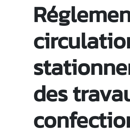
Réglemen
circulatio
stationn
des trava
confectio