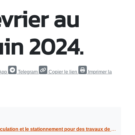
évrier au
uin 2024.
App
Telegram
Copier le lien
Imprimer la
 tranchées, déroulage câble souterrain BT, réfection de tranchées à la rue Samy KHORD du lundi 19 février au lundi 10 juin 2024.