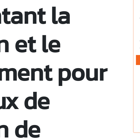
tant la
n et le
ement pour
ux de
n de