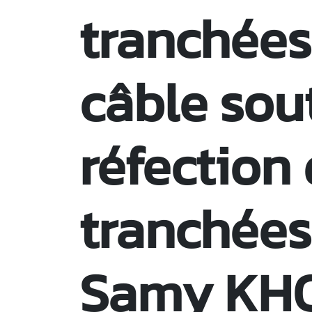
tranchées
câble sout
réfection
tranchées 
Samy KH