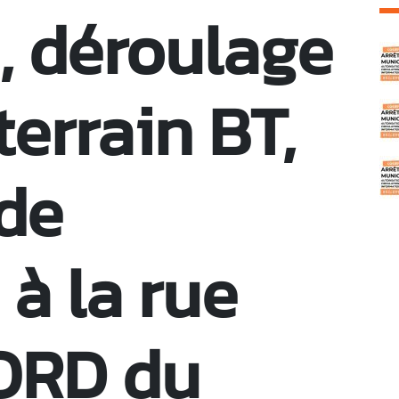
, déroulage
C
errain BT,
 de
à la rue
ORD du