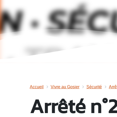
Accueil
Vivre au Gosier
Sécurité
Arrê
Arrêté n°