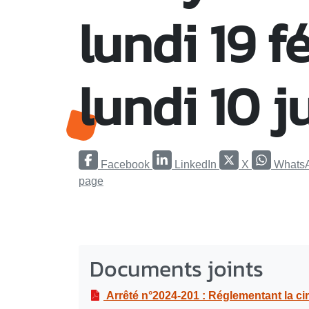
lundi 19 f
lundi 10 j
Facebook
LinkedIn
X
Whats
page
Documents joints
Arrêté n°2024-201 : Réglementant la circulation et le stationnement pour des travaux de confection de