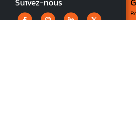
Suivez-nous
G
Re
vo
n
p
r
 CONFIDENTIALITÉ
ACCESSIBILITÉ : PARTIELLEMENT
ES