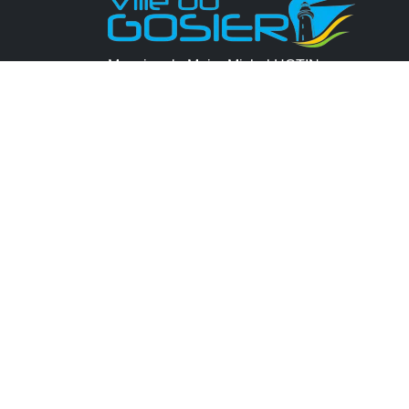
Monsieur le Maire Michel HOTIN
Ville du Gosier
67, Boulevard du Général de Gaulle
97190 Le Gosier
Tél.
05 90 84 86 86
Envoyer un email
Contacter la P.R.A.D.A
Contactez le délégué à la protection des
données personnelles - D.P.O
CONTACT
MENTIONS LÉGALES
POLITIQUE DE
CONFORME
PLAN DU SITE
GÉRER LES COOKI