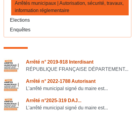
Arrêtés municipaux | Autorisation, sécurité, travaux,
information réglementaire
Elections
Enquêtes
Consulter également
Arrêté n° 2019-918 Interdisant
RÉPUBLIQUE FRANÇAISE DÉPARTEMENT...
Arrêté n° 2022-1788 Autorisant
L’arrêté municipal signé du maire est...
Arrêté n°2025-319 DAJ...
L’arrêté municipal signé du maire est...