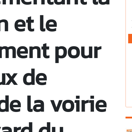
n et le
ement pour
ux de
de la voirie
ard du