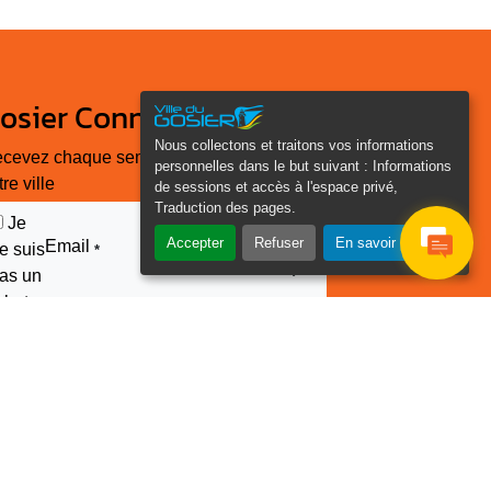
osier Connecté
Nous collectons et traitons vos informations
cevez chaque semaine l'actualité de
personnelles dans le but suivant :
Informations
tre ville
de sessions et accès à l'espace privé,
Traduction des pages
.
Je
Accepter
Refuser
En savoir plus
Email
e suis
*
as un
obot
euillez laisser ce champ
ide :