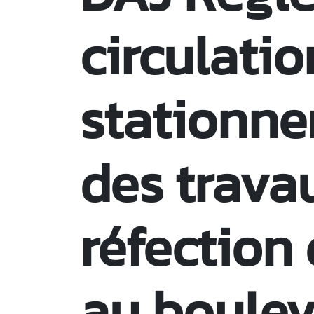
circulatio
stationn
des trava
réfection 
au boulev