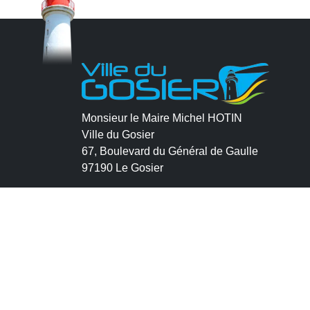
Monsieur le Maire Michel HOTIN
Ville du Gosier
67, Boulevard du Général de Gaulle
97190 Le Gosier
Tél.
05 90 84 86 86
Envoyer un email
Contacter la P.R.A.D.A
Contactez le délégué à la protection des
données personnelles - D.P.O