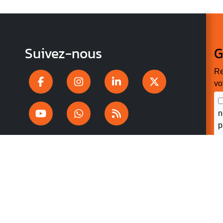
Suivez-nous
G
Re
vo
n
p
r
V
v