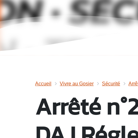
Accueil
Vivre au Gosier
Sécurité
Arrê
Arrêté n°
DAJ Régl