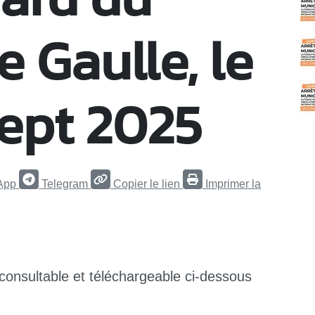
C
 Gaulle, le
 sept 2025
App
Telegram
Copier le lien
Imprimer la
 consultable et téléchargeable ci-dessous