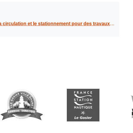
des travaux de réfection de la voirie au boulevard du Général De Gaulle, le 11 & le 12 sept 2025