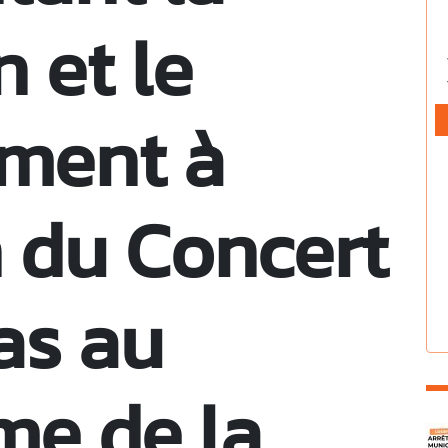
n et le
ement à
n du Concert
as au
me de la
C