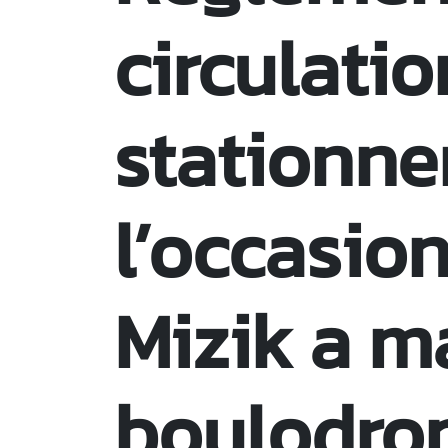
circulatio
stationn
l’occasio
Mizik a m
boulodro