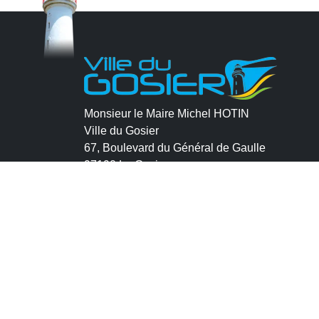
Monsieur le Maire Michel HOTIN
Ville du Gosier
67, Boulevard du Général de Gaulle
97190 Le Gosier
Tél.
05 90 84 86 86
Envoyer un email
Contacter la P.R.A.D.A
Contactez le délégué à la protection des
données personnelles - D.P.O