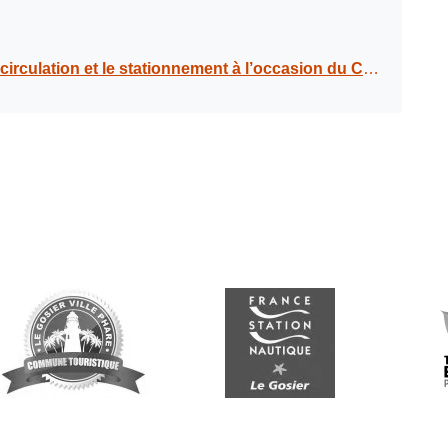
l’occasion du Concert Mizik a mas au boulodrome de la Datcha le vendredi 23 janvier 2026