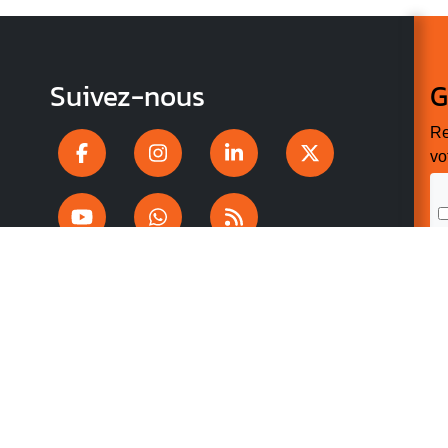
Suivez-nous
G
Re
vo
n
p
r