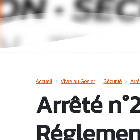
Accueil
Vivre au Gosier
Sécurité
Arrê
Arrêté n°
Réglemen