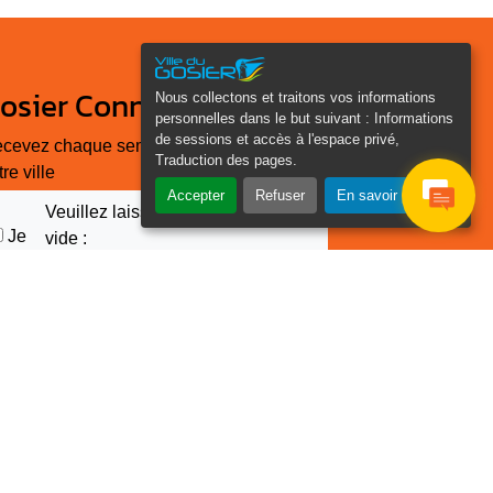
osier Connecté
Nous collectons et traitons vos informations
personnelles dans le but suivant :
Informations
de sessions et accès à l'espace privé,
cevez chaque semaine l'actualité de
Traduction des pages
.
tre ville
Accepter
Refuser
En savoir plus
Veuillez laisser ce champ
Je
vide :
e suis
as un
Email
*
obot