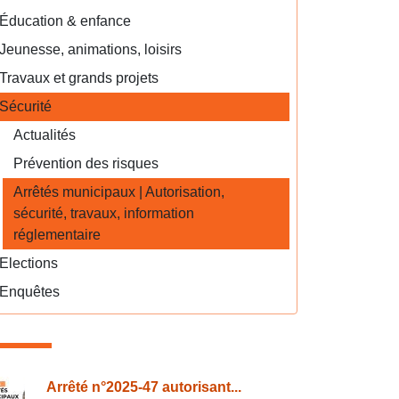
Éducation & enfance
Jeunesse, animations, loisirs
Travaux et grands projets
Sécurité
Actualités
Prévention des risques
Arrêtés municipaux | Autorisation,
sécurité, travaux, information
réglementaire
Elections
Enquêtes
onsulter également
Arrêté n°2025-47 autorisant...