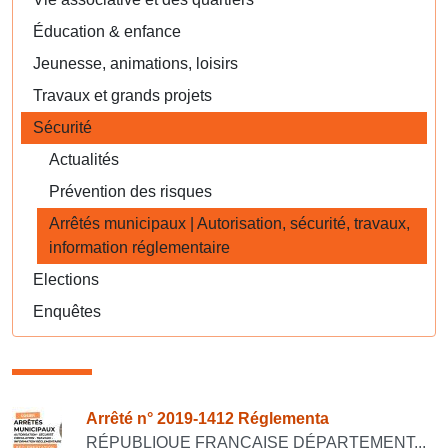
Éducation & enfance
Jeunesse, animations, loisirs
Travaux et grands projets
Sécurité
Actualités
Prévention des risques
Arrêtés municipaux | Autorisation, sécurité, travaux,
information réglementaire
Elections
Enquêtes
Consulter également
Arrêté n° 2019-1412 Réglementa
RÉPUBLIQUE FRANÇAISE DÉPARTEMENT...