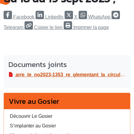
Facebook
LinkedIn
X
WhatsApp
Telegram
Copier le lien
Imprimer la page
Documents joints
arre_te_no2023-1353_re_glementant_la_circulation_et_le_stationnement_a_rue_duhamel_a_cocoyer_dans_le_cadre_de_travaux_de_re_fection_de_la_voirie_du_18_au_19_sept_2023.pdf
Vivre au Gosier
Découvrir Le Gosier
S’implanter au Gosier