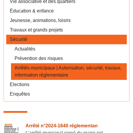
Vie associative et des quartiers
Éducation & enfance
Jeunesse, animations, loisirs
Travaux et grands projets
Sécurité
Actualités
Prévention des risques
Arrêtés municipaux | Autorisation, sécurité, travaux,
information réglementaire
Elections
Enquêtes
Consulter également
Arrêté n°2024-1640 réglementan
L’arrêté municipal signé du maire est...