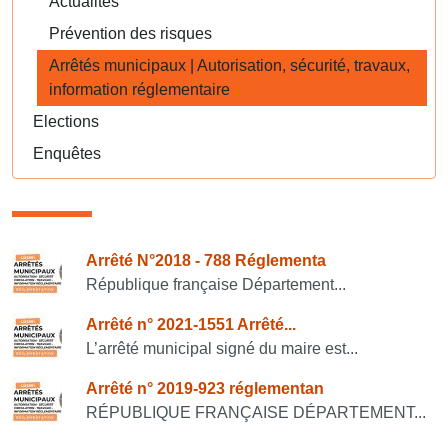
Actualités
Prévention des risques
Arrêtés municipaux | Autorisation, sécurité, travaux,
information réglementaire
Elections
Enquêtes
Consulter également
Arrêté N°2018 - 788 Réglementa
République française Département...
Arrêté n° 2021-1551 Arrêté...
L’arrêté municipal signé du maire est...
Arrêté n° 2019-923 réglementan
RÉPUBLIQUE FRANÇAISE DÉPARTEMENT...