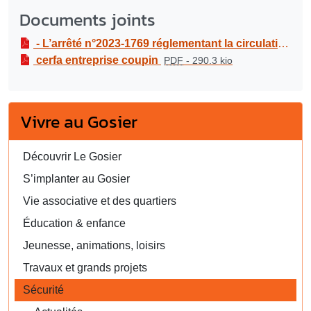
Documents joints
- L’arrêté n°2023-1769 réglementant la circulation et le stationnement dans le cadre de travaux de raccordement au réseau d’eaux usées au 6 rue Théodore GISORS - Du lundi 18 au mercredi 20 décembre 2023.
cerfa entreprise coupin
PDF
-
290.3 kio
Vivre au Gosier
Découvrir Le Gosier
S’implanter au Gosier
Vie associative et des quartiers
Éducation & enfance
Jeunesse, animations, loisirs
Travaux et grands projets
Sécurité