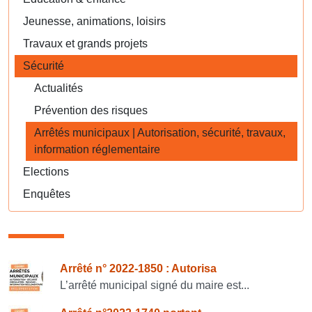
Jeunesse, animations, loisirs
Travaux et grands projets
Sécurité
Actualités
Prévention des risques
Arrêtés municipaux | Autorisation, sécurité, travaux,
information réglementaire
Elections
Enquêtes
Consulter également
Arrêté n° 2022-1850 : Autorisa
L’arrêté municipal signé du maire est...