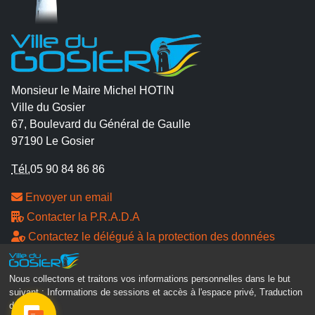
Monsieur le Maire Michel HOTIN
Ville du Gosier
67, Boulevard du Général de Gaulle
97190 Le Gosier
Tél.
05 90 84 86 86
Envoyer un email
Contacter la P.R.A.D.A
Contactez le délégué à la protection des données
personnelles - D.P.O
Nous collectons et traitons vos informations personnelles dans le but
Suivez-nous
suivant :
Informations de sessions et accès à l'espace privé, Traduction
des pages
.