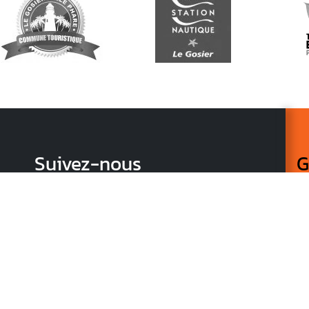
Suivez-nous
G
Re
vo
n
p
r