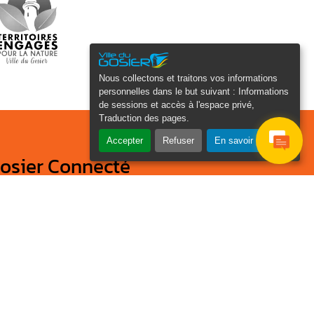
Nous collectons et traitons vos informations
personnelles dans le but suivant :
Informations
de sessions et accès à l'espace privé,
Traduction des pages
.
Accepter
Refuser
En savoir plus
osier Connecté
cevez chaque semaine l'actualité de
tre ville
Veuillez laisser ce champ
Je
vide :
e suis
as un
Email
*
obot