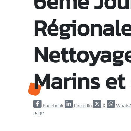
6ème Jou
Régionale
Nettoyag
Marins et 
Facebook
LinkedIn
X
Whats
page