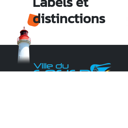
Labels et
distinctions
Monsieur le Maire Michel HOTIN
Ville du Gosier
67, Boulevard du Général de Gaulle
97190 Le Gosier
Tél.
05 90 84 86 86