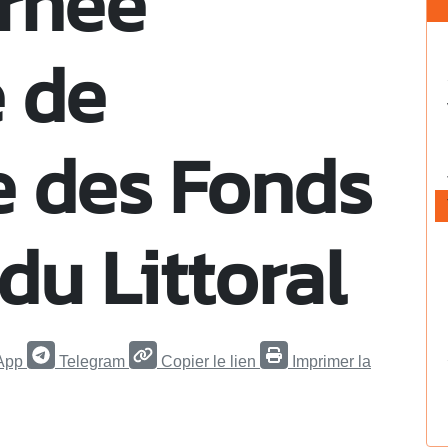
rnée
 de
e des Fonds
du Littoral
App
Telegram
Copier le lien
Imprimer la