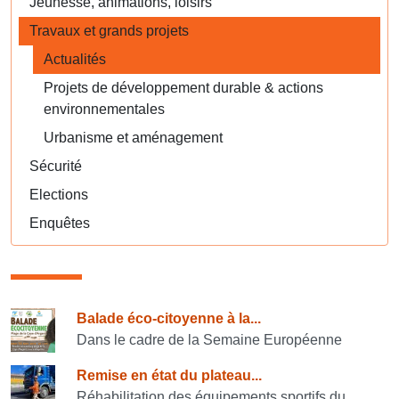
Jeunesse, animations, loisirs
Travaux et grands projets
Actualités
Projets de développement durable & actions
environnementales
Urbanisme et aménagement
Sécurité
Elections
Enquêtes
Consulter également
Balade éco-citoyenne à la...
Dans le cadre de la Semaine Européenne
Remise en état du plateau...
Réhabilitation des équipements sportifs du