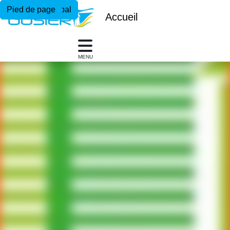
Menu principal
Contenu principal
Pied de page
Accueil
MENU