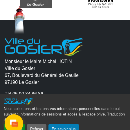
Monsieur le Maire Michel HOTIN
Ville du Gosier
67, Boulevard du Général de Gaulle
97190 Le Gosier
Tél.
05 90 84 86 86
Envoyer un email
Nous collectons et traitons vos informations personnelles dans le but
Contacter la P.R.A.D.A
suivant :
Informations de sessions et accès à l'espace privé, Traduction
des pages
.
Contactez le délégué à la protection des données
personnelles - D.P.O
Accepter
Refuser
En savoir plus