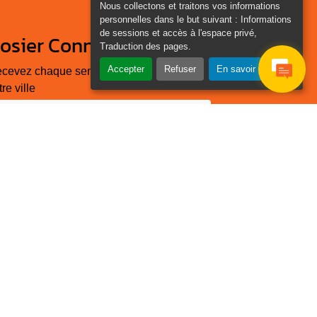
Nous collectons et traitons vos informations
personnelles dans le but suivant :
Informations
de sessions et accès à l'espace privé,
osier Connecté
Traduction des pages
.
Accepter
Refuser
En savoir plus
cevez chaque semaine l'actualité de
tre ville
Je
Email
e suis
*
as un
obot
euillez laisser ce champ
ide :