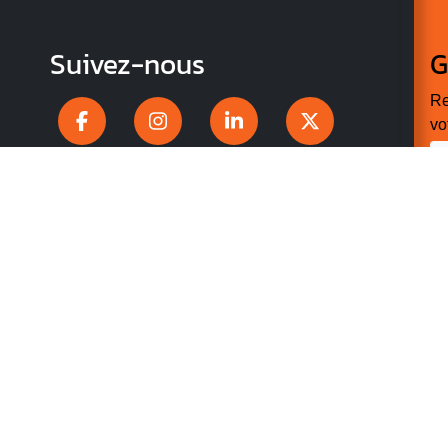
Suivez-nous
G
Re
vo
n
p
r
V
v