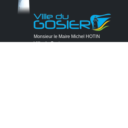
Monsieur le Maire Michel HOTIN
Ville du Gosier
67, Boulevard du Général de Gaulle
97190 Le Gosier
Tél.
05 90 84 86 86
Envoyer un email
Contacter la P.R.A.D.A
Contactez le délégué à la protection des
données personnelles - D.P.O