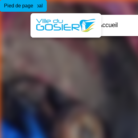
Menu principal
Contenu principal
Pied de page
Accueil