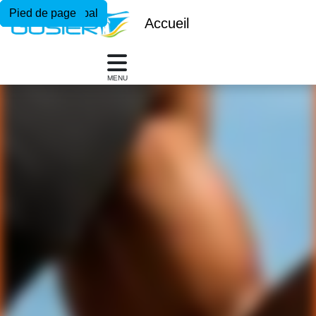
Menu principal
Contenu principal
Pied de page
Accueil
MENU