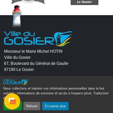
Monsieur le Maire Michel HOTIN
Ville du Gosier
67, Boulevard du Général de Gaulle
97190 Le Gosier
Tél.
05 90 84 86 86
Nous collectons et traitons vos informations personnelles dans le but
Envoyer un email
suivant :
Informations de sessions et accès à l'espace privé, Traduction
Contacter la P.R.A.D.A
des pages
.
Contactez le délégué à la protection des données
Accepter
Refuser
En savoir plus
personnelles - D.P.O