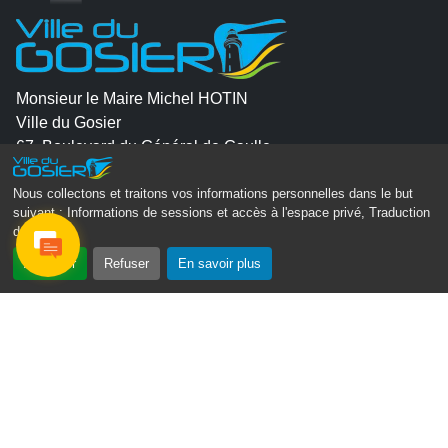
Monsieur le Maire Michel HOTIN
Ville du Gosier
67, Boulevard du Général de Gaulle
97190 Le Gosier
Nous collectons et traitons vos informations personnelles dans le but
Tél.
05 90 84 86 86
suivant :
Informations de sessions et accès à l'espace privé, Traduction
des pages
.
Envoyer un email
Accepter
Refuser
En savoir plus
Contacter la P.R.A.D.A
Contactez le délégué à la protection des données
personnelles - D.P.O
Suivez-nous