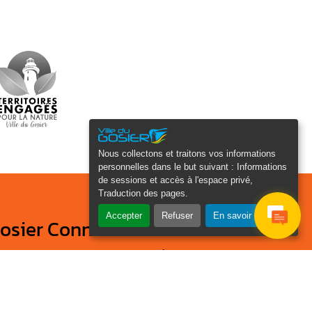
Nous collectons et traitons vos informations
personnelles dans le but suivant :
Informations
de sessions et accès à l'espace privé,
Traduction des pages
.
Accepter
Refuser
En savoir plus
osier Connecté
cevez chaque semaine l'actualité de
tre ville
Je
Email