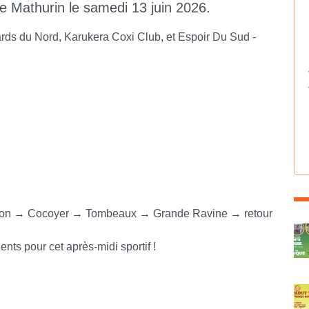
de Mathurin le samedi 13 juin 2026.
ards du Nord, Karukera Coxi Club, et Espoir Du Sud -
sson → Cocoyer → Tombeaux → Grande Ravine → retour
C
ts pour cet après-midi sportif !