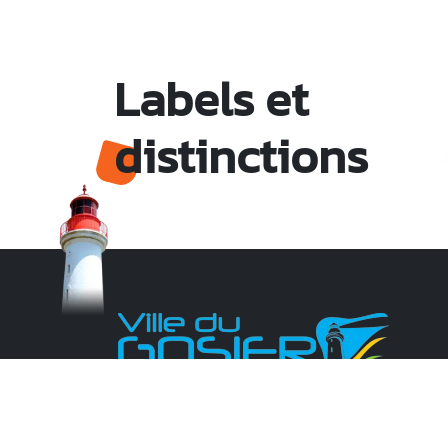
Labels et
distinctions
Monsieur le Maire Michel HOTIN
Ville du Gosier
67, Boulevard du Général de Gaulle