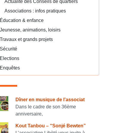
Actualité des Conseils de quartiers
Associations : infos pratiques
Éducation & enfance
Jeunesse, animations, loisirs
Travaux et grands projets
Sécurité
Elections
Enquêtes
onsulter également
Dîner en musique de l’associat
Dans le cadre de son 36ème
anniversaire,
Kout Tanbou – “Sonjé Bewten”
L’association Libèté vous invite à...