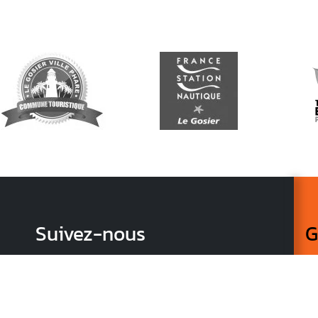
Suivez-nous
G
Re
vo