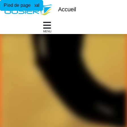
Menu principal
Contenu principal
Pied de page
Accueil
MENU