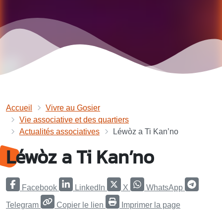
Accueil
Vivre au Gosier
Vie associative et des quartiers
Actualités associatives
Léwòz a Ti Kan’no
Léwòz a Ti Kan’no
Facebook
LinkedIn
X
WhatsApp
Telegram
Copier le lien
Imprimer la page