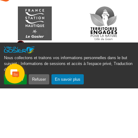
Nous collectons et traitons vos informations personnelles dans le but
suivant :
Informations de sessions et accès à l'espace privé, Traduction
des pages
.
Accepter
Refuser
En savoir plus
Monsieur le Maire Michel HOTIN
Ville du Gosier
67, Boulevard du Général de Gaulle
97190 Le Gosier
Tél.
05 90 84 86 86