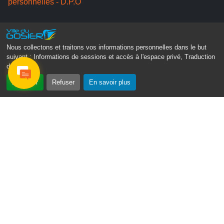
personnelles - D.P.O
Suivez-nous
Nous collectons et traitons vos informations personnelles dans le but
suivant :
Informations de sessions et accès à l'espace privé, Traduction
des pages
.
Accepter
Refuser
En savoir plus
Gosier Connecté
Recevez chaque semaine l'actualité de votre ville
Email
Je ne suis pas un
*
robot