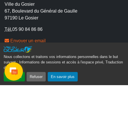
Ville du Gosier
67, Boulevard du Général de Gaulle
97190 Le Gosier
Tél.
05 90 84 86 86
Envoyer un email
Contacter la P.R.A.D.A
Contactez le délégué à la protection des données
Nous collectons et traitons vos informations personnelles dans le but
suivant :
Informations de sessions et accès à l'espace privé, Traduction
personnelles - D.P.O
des pages
.
Accepter
Refuser
En savoir plus
Suivez-nous