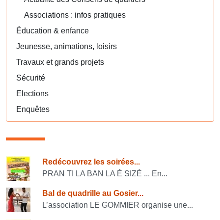
Associations : infos pratiques
Éducation & enfance
Jeunesse, animations, loisirs
Travaux et grands projets
Sécurité
Elections
Enquêtes
Consulter également
Redécouvrez les soirées...
PRAN TI LA BAN LA É SIZÉ ... En...
Bal de quadrille au Gosier...
L’association LE GOMMIER organise une...