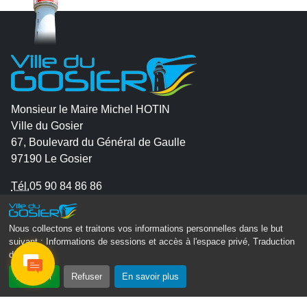
Monsieur le Maire Michel HOTIN
Ville du Gosier
67, Boulevard du Général de Gaulle
97190 Le Gosier
Tél.
05 90 84 86 86
Envoyer un email
Nous collectons et traitons vos informations personnelles dans le but
Contacter la P.R.A.D.A
suivant :
Informations de sessions et accès à l'espace privé, Traduction
Contactez le délégué à la protection des données
des pages
.
personnelles - D.P.O
Accepter
Refuser
En savoir plus