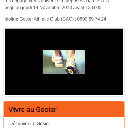
Les engagements doivent être déposés à la L.R.A.G
jusqu’au jeudi 14 Novembre 2013 avant 13 H 00
Infoline Gosier Athletic Club (GAC) : 0690 69 74 24
Vivre au Gosier
Découvrir Le Gosier