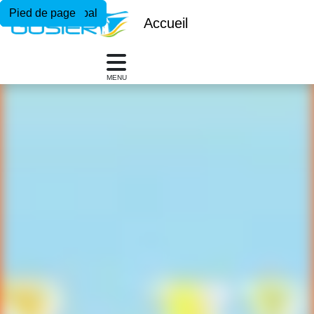
Menu principal
Contenu principal
Pied de page
Accueil
MENU