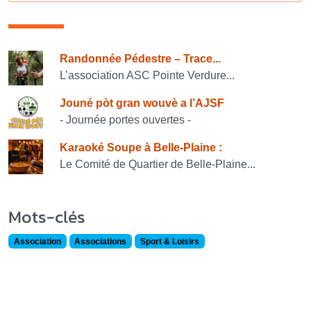
Consulter également
Randonnée Pédestre – Trace...
L’association ASC Pointe Verdure...
Jouné pòt gran wouvè a l’AJSF
- Journée portes ouvertes -
Karaoké Soupe à Belle-Plaine :
Le Comité de Quartier de Belle-Plaine...
Mots-clés
Association
Associations
Sport & Loisirs