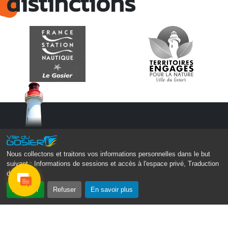
distinctions
Nous collectons et traitons vos informations personnelles dans le but
suivant :
Informations de sessions et accès à l'espace privé, Traduction
des pages
.
Monsieur le Maire Michel HOTIN
Ville du Gosier
Accepter
Refuser
En savoir plus
67, Boulevard du Général de Gaulle
97190 Le Gosier