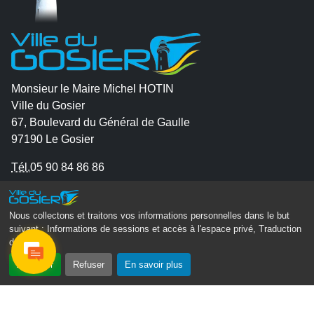
Monsieur le Maire Michel HOTIN
Ville du Gosier
67, Boulevard du Général de Gaulle
97190 Le Gosier
Tél.
05 90 84 86 86
Envoyer un email
Contacter la P.R.A.D.A
Nous collectons et traitons vos informations personnelles dans le but
suivant :
Informations de sessions et accès à l'espace privé, Traduction
Contactez le délégué à la protection des données
des pages
.
personnelles - D.P.O
Accepter
Refuser
En savoir plus
Suivez-nous