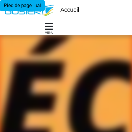
Menu principal
Contenu principal
Pied de page
Accueil
MENU