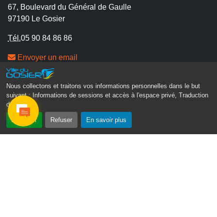
67, Boulevard du Général de Gaulle
97190 Le Gosier
Tél.
05 90 84 86 86
Envoyer un email
Contacter la P.R.A.D.A
Contactez le délégué à la protection des données
Nous collectons et traitons vos informations personnelles dans le but
suivant :
Informations de sessions et accès à l'espace privé, Traduction
personnelles - D.P.O
des pages
.
Suivez-nous
Accepter
Refuser
En savoir plus