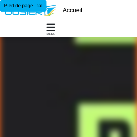
Menu principal
Contenu principal
Pied de page
Accueil
MENU