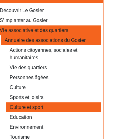
Découvrir Le Gosier
S’implanter au Gosier
Vie associative et des quartiers
Annuaire des associations du Gosier
Actions citoyennes, sociales et
humanitaires
Vie des quartiers
Personnes âgées
Culture
Sports et loisirs
Culture et sport
Education
Environnement
Tourisme