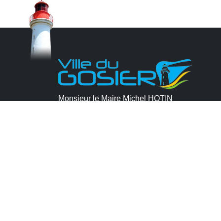
Monsieur le Maire Michel HOTIN
Ville du Gosier
67, Boulevard du Général de Gaulle
97190 Le Gosier
Tél.
05 90 84 86 86
Envoyer un email
Contacter la P.R.A.D.A
Contactez le délégué à la protection des
données personnelles - D.P.O