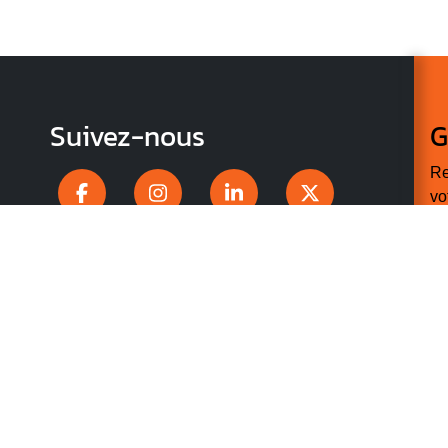
Suivez-nous
G
Re
vo
n
p
r
V
v