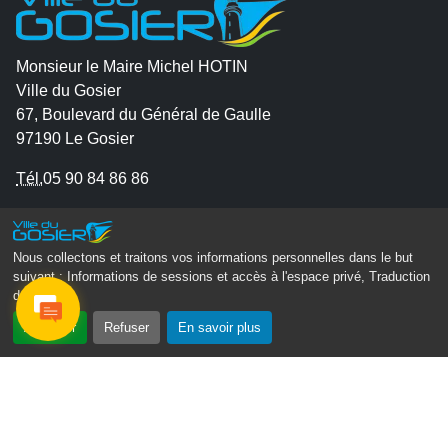
Monsieur le Maire Michel HOTIN
Ville du Gosier
67, Boulevard du Général de Gaulle
97190 Le Gosier
Tél.
05 90 84 86 86
Envoyer un email
Contacter la P.R.A.D.A
Nous collectons et traitons vos informations personnelles dans le but
Contactez le délégué à la protection des données
suivant :
Informations de sessions et accès à l'espace privé, Traduction
des pages
.
personnelles - D.P.O
Accepter
Refuser
En savoir plus
Suivez-nous