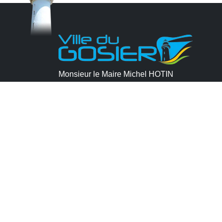
Monsieur le Maire Michel HOTIN
Ville du Gosier
67, Boulevard du Général de Gaulle
97190 Le Gosier
Tél.
05 90 84 86 86
Envoyer un email
Contacter la P.R.A.D.A
Contactez le délégué à la protection des
données personnelles - D.P.O