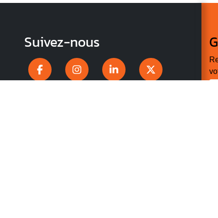
Suivez-nous
G
Re
vo
n
p
r
V
v