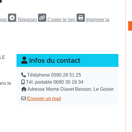
App
Telegram
Copier le lien
Imprimer la
OLE
Infos du contact
Téléphone
0590 28 51 25
Tél. portable
0690 30 19 34
ans le
Adresse
Morne Diavet Besson, Le Gosier
Envoyer un mail