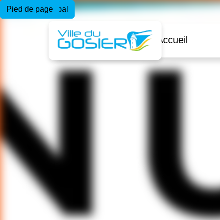
Menu principal
Contenu principal
Pied de page
Accueil