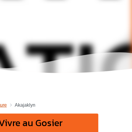
ture
Akajaklyn
Vivre au Gosier