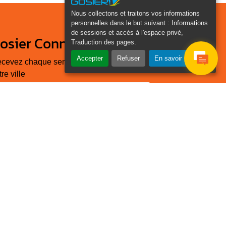
Nous collectons et traitons vos informations
personnelles dans le but suivant :
Informations
de sessions et accès à l'espace privé,
osier Connecté
Traduction des pages
.
Accepter
Refuser
En savoir plus
cevez chaque semaine l'actualité de
tre ville
Je
Email
e suis
*
as un
obot
euillez laisser ce champ
ide :