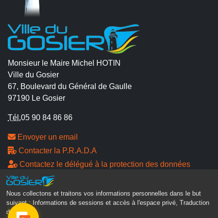
Monsieur le Maire Michel HOTIN
Ville du Gosier
67, Boulevard du Général de Gaulle
97190 Le Gosier
Tél.
05 90 84 86 86
Envoyer un email
Contacter la P.R.A.D.A
Contactez le délégué à la protection des données
personnelles - D.P.O
Nous collectons et traitons vos informations personnelles dans le but
Suivez-nous
suivant :
Informations de sessions et accès à l'espace privé, Traduction
des pages
.