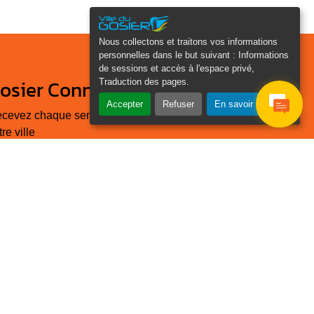
Nous collectons et traitons vos informations
personnelles dans le but suivant :
Informations
de sessions et accès à l'espace privé,
osier Connecté
Traduction des pages
.
Accepter
Refuser
En savoir plus
cevez chaque semaine l'actualité de
tre ville
Je
Email
e suis
*
as un
obot
euillez laisser ce champ
ide :