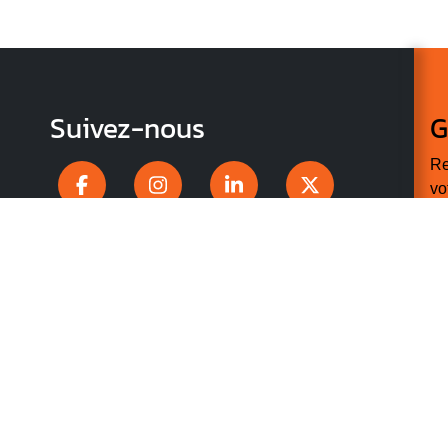
Suivez-nous
G
Re
vo
n
p
r
V
v