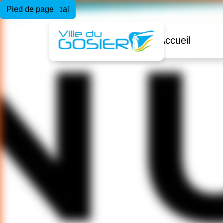
Menu principal
Contenu principal
Pied de page
Accueil