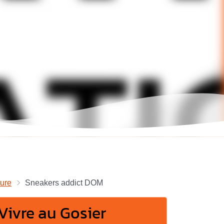
ture
Sneakers addict DOM
Vivre au Gosier