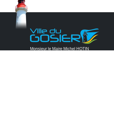
Monsieur le Maire Michel HOTIN
Ville du Gosier
67, Boulevard du Général de Gaulle
97190 Le Gosier
Tél.
05 90 84 86 86
Envoyer un email
Contacter la P.R.A.D.A
Contactez le délégué à la protection des
données personnelles - D.P.O