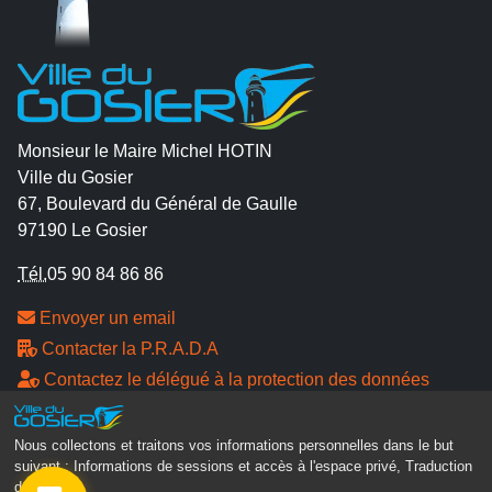
Monsieur le Maire Michel HOTIN
Ville du Gosier
67, Boulevard du Général de Gaulle
97190 Le Gosier
Tél.
05 90 84 86 86
Envoyer un email
Contacter la P.R.A.D.A
Contactez le délégué à la protection des données
personnelles - D.P.O
Nous collectons et traitons vos informations personnelles dans le but
Suivez-nous
suivant :
Informations de sessions et accès à l'espace privé, Traduction
des pages
.