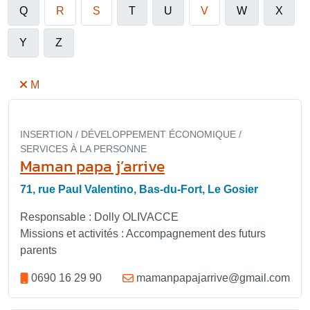
Q
R
S
T
U
V
W
X
Y
Z
M
INSERTION / DÉVELOPPEMENT ÉCONOMIQUE /
SERVICES À LA PERSONNE
Maman papa j’arrive
71, rue Paul Valentino, Bas-du-Fort, Le Gosier
Responsable : Dolly OLIVACCE
Missions et activités : Accompagnement des futurs
parents
0690 16 29 90
mamanpapajarrive@gmail.com