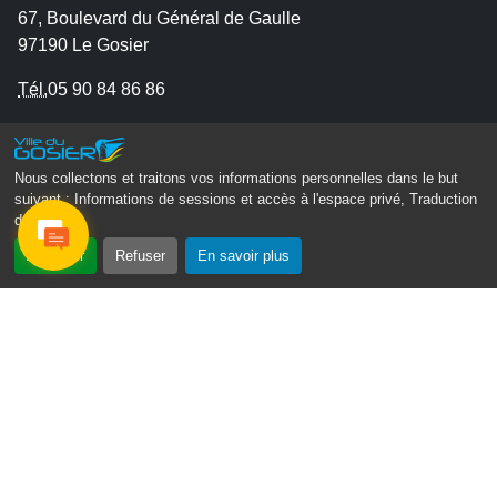
67, Boulevard du Général de Gaulle
97190 Le Gosier
Tél.
05 90 84 86 86
Envoyer un email
Contacter la P.R.A.D.A
Nous collectons et traitons vos informations personnelles dans le but
Contactez le délégué à la protection des données
suivant :
Informations de sessions et accès à l'espace privé, Traduction
des pages
.
personnelles - D.P.O
Accepter
Refuser
En savoir plus
Suivez-nous