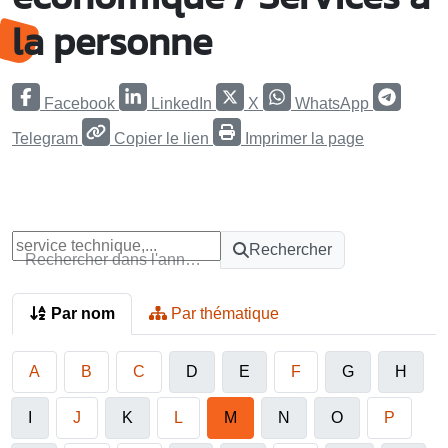
la personne
Facebook
LinkedIn
X
WhatsApp
Telegram
Copier le lien
Imprimer la page
Rechercher
Rechercher dans l'annuaire
Par nom
Par thématique
A
B
C
D
E
F
G
H
I
J
K
L
M
N
O
P