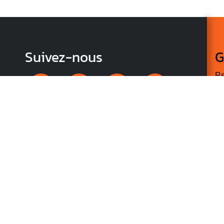
Suivez-nous
G
Re
vo
n
p
r