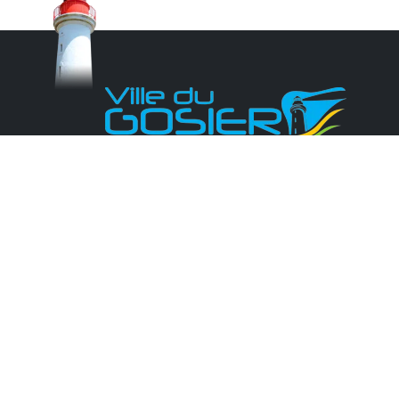
Monsieur le Maire Michel HOTIN
Ville du Gosier
67, Boulevard du Général de Gaulle
97190 Le Gosier
Tél.
05 90 84 86 86
Envoyer un email
Contacter la P.R.A.D.A
Contactez le délégué à la protection des
données personnelles - D.P.O