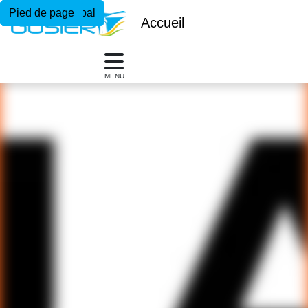
Menu principal
Contenu principal
Pied de page
Accueil
MENU