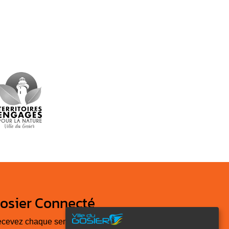
osier Connecté
cevez chaque semaine l'actualité de