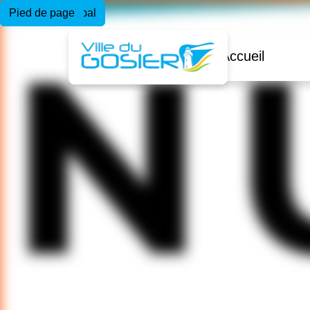
Menu principal
Contenu principal
Pied de page
Accueil