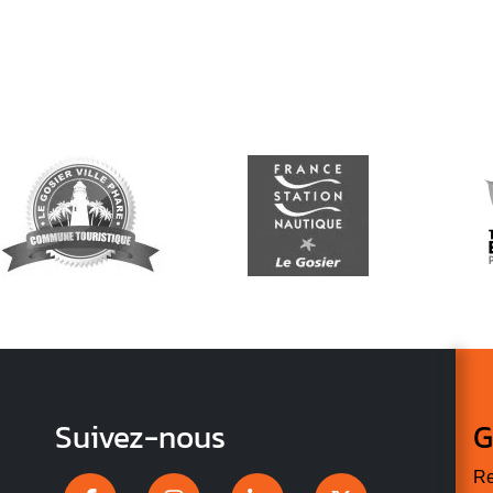
Suivez-nous
G
Re