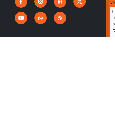
vo
n
p
r
V
v
 CONFIDENTIALITÉ
ACCESSIBILITÉ : PARTIELLEMENT
ES