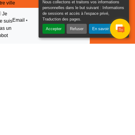
Nous collectons et traitons vos informations
tre ville
personnelles dans le but suivant :
Informations
de sessions et accès à l'espace privé,
Je
Traduction des pages
.
Email
e suis
*
as un
Accepter
Refuser
En savoir plus
obot
euillez laisser ce champ
ide :
2022 –2026 © Ville du Gosier - Guadeloupe | Tous droits
réservés
Réalisé par
IPEOS I-Solutions