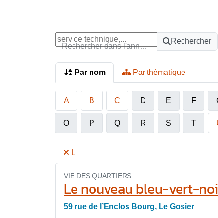
Rechercher
Rechercher dans l'annuaire
Par nom
Par thématique
A
B
C
D
E
F
O
P
Q
R
S
T
L
VIE DES QUARTIERS
Le nouveau bleu-vert-noi
59 rue de l’Enclos Bourg, Le Gosier