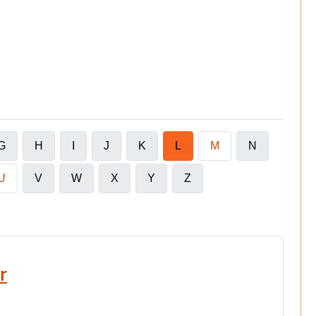
G
H
I
J
K
L
M
N
U
V
W
X
Y
Z
r