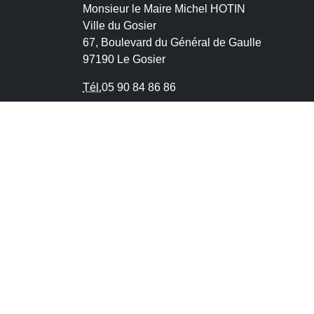
Monsieur le Maire Michel HOTIN
Ville du Gosier
67, Boulevard du Général de Gaulle
97190 Le Gosier
Tél.
05 90 84 86 86
Envoyer un email
Contacter la P.R.A.D.A
Contactez le délégué à la protection des
données personnelles - D.P.O
CONTACT
MENTIONS LÉGALES
POLITIQUE DE
CONFORME
PLAN DU SITE
GÉRER LES COOKI