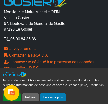
Monsieur le Maire Michel HOTIN
Ville du Gosier
67, Boulevard du Général de Gaulle
97190 Le Gosier
Tél.
05 90 84 86 86
Envoyer un email
Contacter la P.R.A.D.A
Contactez le délégué à la protection des données
personnelles - D.P.O
Suivez-nous
Nous collectons et traitons vos informations personnelles dans le but
suivant :
Informations de sessions et accès à l'espace privé, Traduction
des pages
.
Accepter
Refuser
En savoir plus