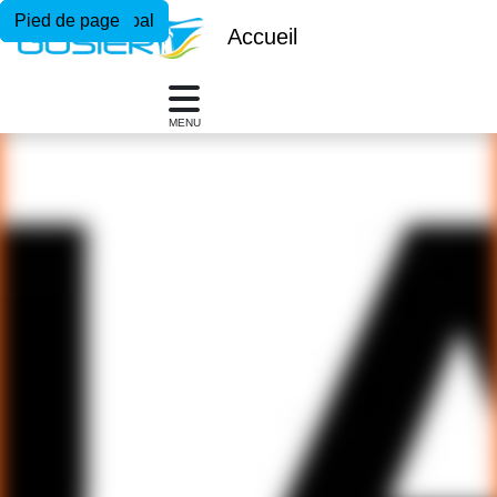
Menu principal
Contenu principal
Pied de page
Accueil
MENU