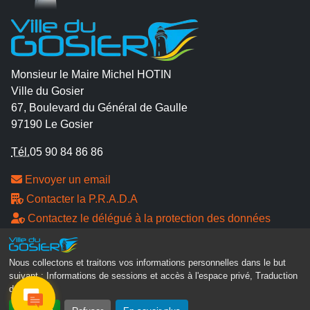
Monsieur le Maire Michel HOTIN
Ville du Gosier
67, Boulevard du Général de Gaulle
97190 Le Gosier
Tél.
05 90 84 86 86
Envoyer un email
Contacter la P.R.A.D.A
Contactez le délégué à la protection des données
personnelles - D.P.O
Nous collectons et traitons vos informations personnelles dans le but
Suivez-nous
suivant :
Informations de sessions et accès à l'espace privé, Traduction
des pages
.