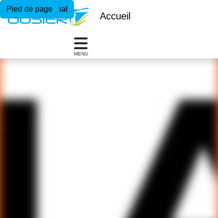
Menu principal
Contenu principal
Pied de page
Accueil
MENU