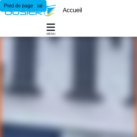
Menu principal
Contenu principal
Pied de page
Accueil
MENU