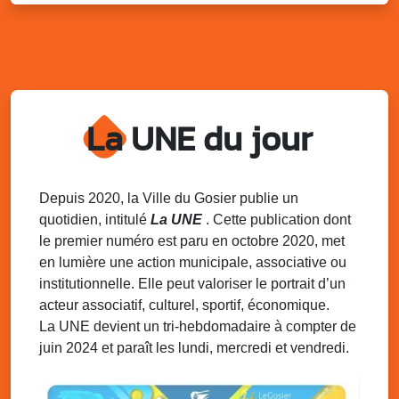
Kout Tanbou – “Sonjé Bewten”
PMU de Saint-Felix
Dim. 10 août 2025
12h30 - 17h00
Grillade party des Amis de Saint-Félix
Espace Gros Morne, Gosier
La UNE du jour
Lun. 11 août 2025
15h00 - 18h00
Distributions de packs / bonbonnes d’eau
sur 2 sites
Palais des Sports et de la Culture, Bas du Fort et école
Depuis 2020, la Ville du Gosier publie un
Klébert Moinet, Mare-Gaillard, Le Gosier
quotidien, intitulé
La UNE
. Cette publication dont
le premier numéro est paru en octobre 2020, met
Lun. 11 août 2025
18h30 - 21h30
en lumière une action municipale, associative ou
Datcha Summer Sport : Beach soccer
institutionnelle. Elle peut valoriser le portrait d’un
Plage de la Datcha, bourg du Gosier
acteur associatif, culturel, sportif, économique.
La UNE devient un tri-hebdomadaire à compter de
juin 2024 et paraît les lundi, mercredi et vendredi.