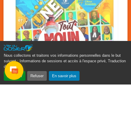
Nous collectons et traitons vos informations personnelles dans le but
suivant :
Informations de sessions et accès à l'espace privé, Traduction
des pages
.
‹
›
Accepter
Refuser
En savoir plus
Fête patronale du Gosier : Tout
moun sé moun
7 août
PDF - 1.7 Mio