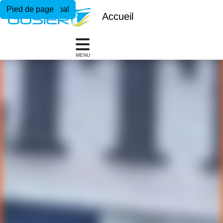
Menu principal
Contenu principal
Pied de page
Accueil
MENU