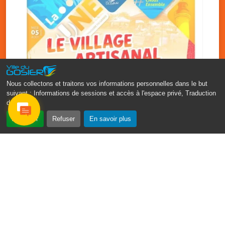
Nous collectons et traitons vos informations personnelles dans le but
suivant :
Informations de sessions et accès à l'espace privé, Traduction
des pages
.
‹
›
Accepter
Refuser
En savoir plus
Vakans O Gozyé : le village
artisanal du Gosier
5 août
PDF - 1.2 Mio