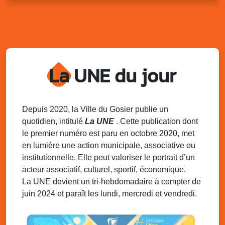
Sam. 9 août 2025
11h00 - 23h00
Village du quartier n°3 à Saint-Félix
Terrain de football de Saint-Felix, le Gosier
Du 9 au 10 août 2025
20h00 - 00h00
Kout Tanbou – “Sonjé Bewten”
La UNE du jour
PMU de Saint-Felix
Dim. 10 août 2025
12h30 - 17h00
Grillade party des Amis de Saint-Félix
Espace Gros Morne, Gosier
Depuis 2020, la Ville du Gosier publie un
quotidien, intitulé
La UNE
. Cette publication dont
Lun. 11 août 2025
15h00 - 18h00
le premier numéro est paru en octobre 2020, met
Distributions de packs / bonbonnes d’eau
en lumière une action municipale, associative ou
sur 2 sites
institutionnelle. Elle peut valoriser le portrait d’un
Palais des Sports et de la Culture, Bas du Fort et école
acteur associatif, culturel, sportif, économique.
Klébert Moinet, Mare-Gaillard, Le Gosier
La UNE devient un tri-hebdomadaire à compter de
juin 2024 et paraît les lundi, mercredi et vendredi.