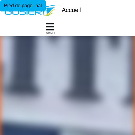
Menu principal
Contenu principal
Pied de page
Accueil
MENU