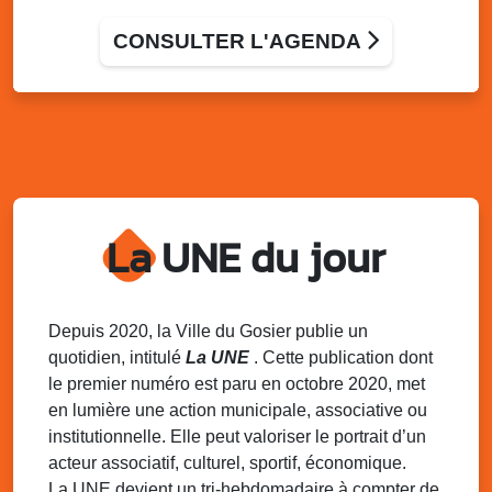
Village du quartier n°3 à Saint-Félix
Terrain de football de Saint-Felix, le Gosier
CONSULTER L'AGENDA
Du 9 au 10 août 2025
20h00 - 00h00
Kout Tanbou – “Sonjé Bewten”
PMU de Saint-Felix
Dim. 10 août 2025
12h30 - 17h00
Grillade party des Amis de Saint-Félix
Espace Gros Morne, Gosier
La UNE du jour
Lun. 11 août 2025
15h00 - 18h00
Distributions de packs / bonbonnes d’eau
sur 2 sites
Palais des Sports et de la Culture, Bas du Fort et école
Depuis 2020, la Ville du Gosier publie un
Klébert Moinet, Mare-Gaillard, Le Gosier
quotidien, intitulé
La UNE
. Cette publication dont
le premier numéro est paru en octobre 2020, met
Lun. 11 août 2025
18h30 - 21h30
en lumière une action municipale, associative ou
Datcha Summer Sport : Beach soccer
institutionnelle. Elle peut valoriser le portrait d’un
Plage de la Datcha, bourg du Gosier
acteur associatif, culturel, sportif, économique.
La UNE devient un tri-hebdomadaire à compter de