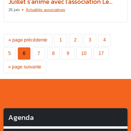
Juillet s’anime avec l’association Le...
26 juin
Actualités associatives
«
page précédente
1
2
3
4
5
6
7
8
9
10
17
»
page suivante
Agenda