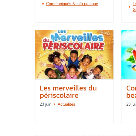
Communiqués & info pratique
L
G
Les merveilles du
Co
périscolaire
bea
23 juin
Actualités
23 ju