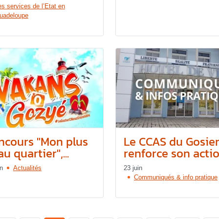
es services de l’Etat en
uadeloupe
ncours "Mon plus
Le CCAS du Gosie
u quartier",...
renforce son action
in
Actualités
23 juin
Communiqués & info pratique