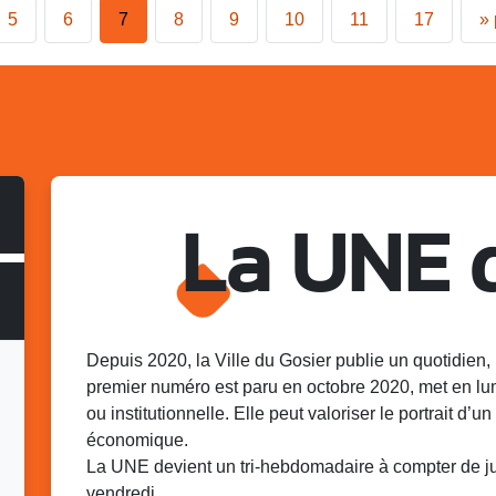
5
6
7
8
9
10
11
17
»
La UNE 
Depuis 2020, la Ville du Gosier publie un quotidien, 
premier numéro est paru en octobre 2020, met en lu
ou institutionnelle. Elle peut valoriser le portrait d’un 
économique.
La UNE devient un tri-hebdomadaire à compter de juin
vendredi.