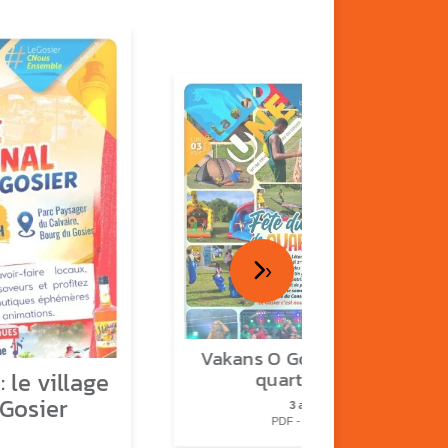
›
Vakans O Gozyé : fête de
 le village
quartier n°2
 Gosier
3 août
PDF - 2.3 Mio