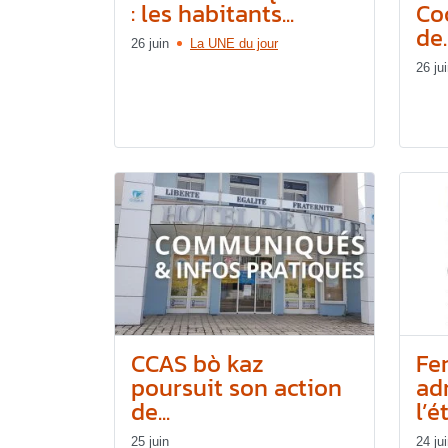
: les habitants...
Co
de..
26 juin
La UNE du jour
26 ju
CCAS bò kaz
Fe
poursuit son action
ad
de...
l’é
25 juin
24 ju