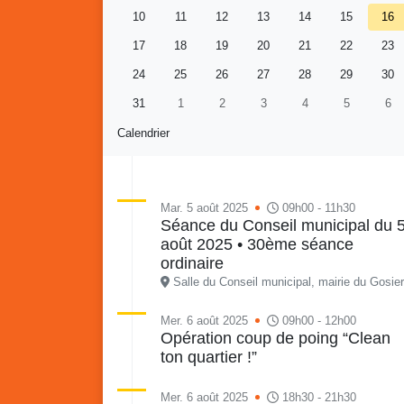
10
11
12
13
14
15
16
17
18
19
20
21
22
23
24
25
26
27
28
29
30
31
1
2
3
4
5
6
Calendrier
Mar. 5 août 2025
09h00 - 11h30
Séance du Conseil municipal du 
août 2025 • 30ème séance
Retour en images sur
Vakans O Gozyé animations
ordinaire
du samedi 18 juillet : Partir
Salle du Conseil municipal, mairie du Gosier
en livre, fête du conseil de
Vaka
quartier n°3, Gosier beach
mon p
Mer. 6 août 2025
09h00 - 12h00
Opération coup de poing “Clean
summer volley
ton quartier !”
23 juillet
PDF - 5.1 Mio
Mer. 6 août 2025
18h30 - 21h30