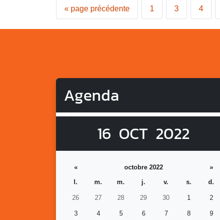
«
page précédente
1
3
4
Agenda
16
OCT
2022
«
octobre 2022
»
l.
m.
m.
j.
v.
s.
d.
26
27
28
29
30
1
2
3
4
5
6
7
8
9