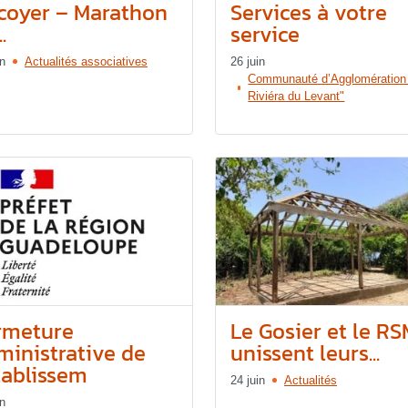
coyer – Marathon
Services à votre
.
service
in
Actualités associatives
26 juin
Communauté d’Agglomération
Riviéra du Levant"
rmeture
Le Gosier et le R
ministrative de
unissent leurs...
tablissem
24 juin
Actualités
in