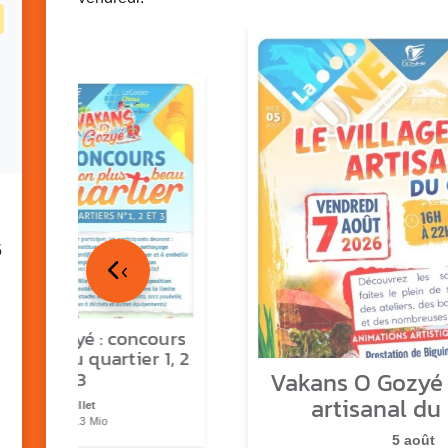
5
‹
ns o Gozyé : concours
lus beau quartier 1, 2
Vakans O Gozyé :
& 3
artisanal du
17 juillet
PDF - 1.3 Mio
5 août