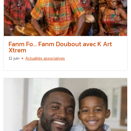
Fanm Fo… Fanm Doubout avec K Art
Xtrem
11 juin
Actualités associatives