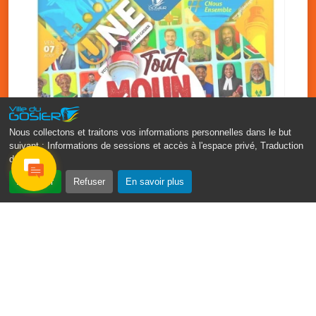
Nous collectons et traitons vos informations personnelles dans le but
suivant :
Informations de sessions et accès à l'espace privé, Traduction
des pages
.
‹
›
Accepter
Refuser
En savoir plus
Fête patronale du Gosier : Tout
moun sé moun
7 août
PDF - 1.7 Mio