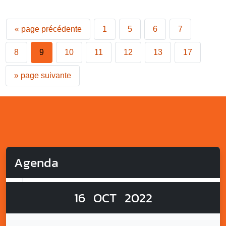
«
page précédente
1
5
6
7
8
9
10
11
12
13
17
»
page suivante
Agenda
16
OCT
2022