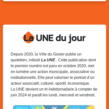
Distributions de packs / bonbonnes d’eau
sur 2 sites
Palais des Sports et de la Culture, Bas du Fort et école
Klébert Moinet, Mare-Gaillard, Le Gosier
Lun. 11 août 2025
18h30 - 21h30
Datcha Summer Sport : Beach soccer
La UNE du jour
Plage de la Datcha, bourg du Gosier
Mar. 12 août 2025
07h00 - 10h00
Opération coup de poing “Clean ton
Depuis 2020, la Ville du Gosier publie un
quartier !”
quotidien, intitulé
La UNE
. Cette publication dont
Mares de Diavet et de Diagnio au Gosier
le premier numéro est paru en octobre 2020, met
en lumière une action municipale, associative ou
Mar. 12 août 2025
09h00 - 11h00
institutionnelle. Elle peut valoriser le portrait d’un
Boost ton mood ! Ateliers de sensibilisation
à la santé mentale à la prévention des
acteur associatif, culturel, sportif, économique.
addictions
La UNE devient un tri-hebdomadaire à compter de
Médiathèque Raoul Georges Nicolo, Bd Amédée Clara,
juin 2024 et paraît les lundi, mercredi et vendredi.
Le Gosier