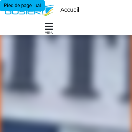
Menu principal
Contenu principal
Pied de page
Accueil
MENU