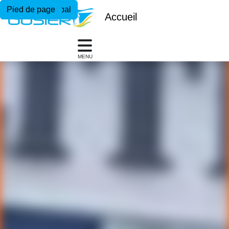
Menu principal
Contenu principal
Pied de page
Accueil
MENU