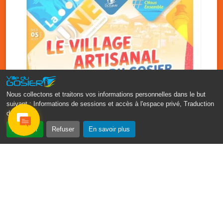
Nous collectons et traitons vos informations personnelles dans le but
suivant :
Informations de sessions et accès à l'espace privé, Traduction
des pages
.
‹
›
Accepter
Refuser
En savoir plus
Vakans O Gozyé : le village
artisanal du Gosier
5 août
PDF - 1.2 Mio