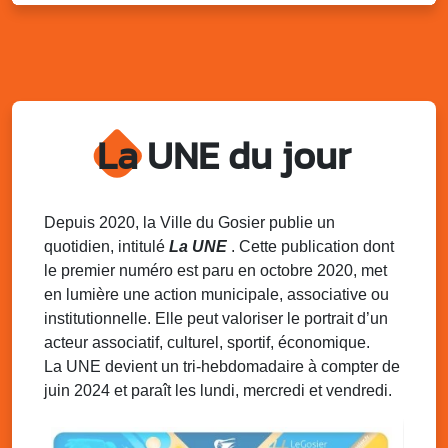
Sam. 9 août 2025
11h00 - 23h00
Village du quartier n°3 à Saint-Félix
Terrain de football de Saint-Felix, le Gosier
Du 9 au 10 août 2025
20h00 - 00h00
Kout Tanbou – “Sonjé Bewten”
La UNE du jour
PMU de Saint-Felix
Dim. 10 août 2025
12h30 - 17h00
Grillade party des Amis de Saint-Félix
Espace Gros Morne, Gosier
Depuis 2020, la Ville du Gosier publie un
quotidien, intitulé
La UNE
. Cette publication dont
Lun. 11 août 2025
15h00 - 18h00
le premier numéro est paru en octobre 2020, met
Distributions de packs / bonbonnes d’eau
en lumière une action municipale, associative ou
sur 2 sites
institutionnelle. Elle peut valoriser le portrait d’un
Palais des Sports et de la Culture, Bas du Fort et école
acteur associatif, culturel, sportif, économique.
Klébert Moinet, Mare-Gaillard, Le Gosier
La UNE devient un tri-hebdomadaire à compter de
juin 2024 et paraît les lundi, mercredi et vendredi.