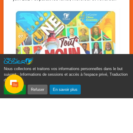
Nous collectons et traitons vos informations personnelles dans le but
suivant :
Informations de sessions et accès à l'espace privé, Traduction
des pages
.
‹
›
Accepter
Refuser
En savoir plus
Fête patronale du Gosier : Tout