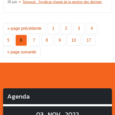
26 juin
Sinnoval : Syndicat chargé de la gestion des déchets
«
page précédente
1
2
3
4
5
6
7
8
9
10
17
»
page suivante
Agenda
03
NOV
2022