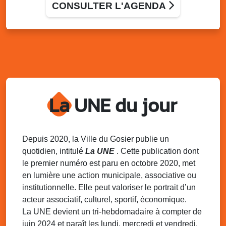
Terrain de football de Saint-Felix, le Gosier
CONSULTER L'AGENDA
Du 9 au 10 août 2025
20h00 - 00h00
Kout Tanbou – “Sonjé Bewten”
PMU de Saint-Felix
Dim. 10 août 2025
12h30 - 17h00
Grillade party des Amis de Saint-Félix
Espace Gros Morne, Gosier
La UNE du jour
Lun. 11 août 2025
15h00 - 18h00
Distributions de packs / bonbonnes d’eau
sur 2 sites
Palais des Sports et de la Culture, Bas du Fort et école
Depuis 2020, la Ville du Gosier publie un
Klébert Moinet, Mare-Gaillard, Le Gosier
quotidien, intitulé
La UNE
. Cette publication dont
le premier numéro est paru en octobre 2020, met
Lun. 11 août 2025
18h30 - 21h30
en lumière une action municipale, associative ou
Datcha Summer Sport : Beach soccer
institutionnelle. Elle peut valoriser le portrait d’un
Plage de la Datcha, bourg du Gosier
acteur associatif, culturel, sportif, économique.
La UNE devient un tri-hebdomadaire à compter de
juin 2024 et paraît les lundi, mercredi et vendredi.