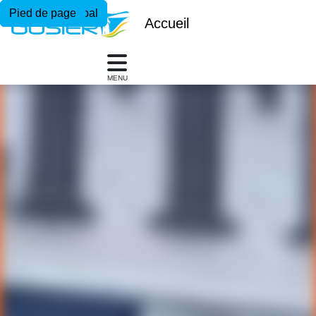
Menu principal
Contenu principal
Pied de page
Accueil
MENU