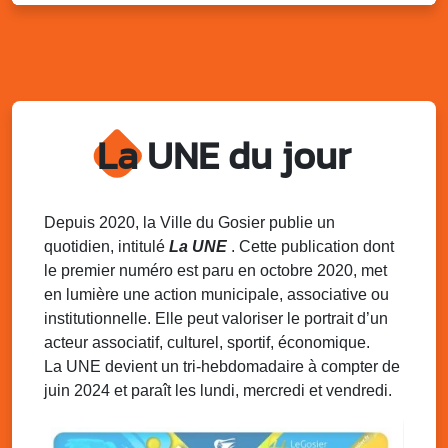
Lun. 11 août 2025
18h30 - 21h30
Datcha Summer Sport : Beach soccer
Plage de la Datcha, bourg du Gosier
Mar. 12 août 2025
07h00 - 10h00
Opération coup de poing “Clean ton
quartier !”
La UNE du jour
Mares de Diavet et de Diagnio au Gosier
Mar. 12 août 2025
09h00 - 11h00
Boost ton mood ! Ateliers de sensibilisation
Depuis 2020, la Ville du Gosier publie un
à la santé mentale à la prévention des
quotidien, intitulé
La UNE
. Cette publication dont
addictions
le premier numéro est paru en octobre 2020, met
Médiathèque Raoul Georges Nicolo, Bd Amédée Clara,
en lumière une action municipale, associative ou
Le Gosier
institutionnelle. Elle peut valoriser le portrait d’un
Mar. 12 août 2025
09h00 - 11h00
acteur associatif, culturel, sportif, économique.
Séance du Conseil municipal du 12 août
La UNE devient un tri-hebdomadaire à compter de
2025 9h
juin 2024 et paraît les lundi, mercredi et vendredi.
Salle du conseil, mairie du Gosier