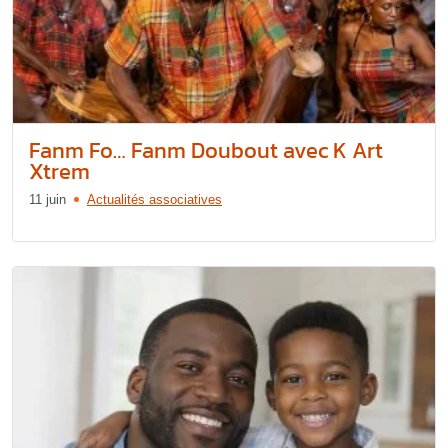
Fanm Fo… Fanm Doubout avec K Art
Xtrem
11 juin
Actualités associatives