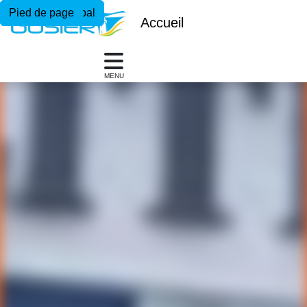
Menu principal
Contenu principal
Pied de page
Accueil
MENU