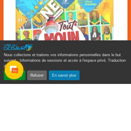
Nous collectons et traitons vos informations personnelles dans le but
suivant :
Informations de sessions et accès à l'espace privé, Traduction
des pages
.
‹
›
Accepter
Refuser
En savoir plus
Fête patronale du Gosier : Tout
moun sé moun
7 août
PDF - 1.7 Mio