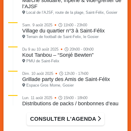
Marché solidaire, friperie & vide-grenier de
l’AJSF
Local de l’AJSF, route de la plage, Saint-Félix, Gosier
Sam. 9 août 2025
11h00 - 23h00
Village du quartier n°3 à Saint-Félix
Terrain de football de Saint-Felix, le Gosier
Du 9 au 10 août 2025
20h00 - 00h00
Kout Tanbou – “Sonjé Bewten”
PMU de Saint-Felix
Dim. 10 août 2025
12h30 - 17h00
Grillade party des Amis de Saint-Félix
Espace Gros Morne, Gosier
Lun. 11 août 2025
15h00 - 18h00
Distributions de packs / bonbonnes d’eau
sur 2 sites
Palais des Sports et de la Culture, Bas du Fort et école
CONSULTER L'AGENDA
Klébert Moinet, Mare-Gaillard, Le Gosier