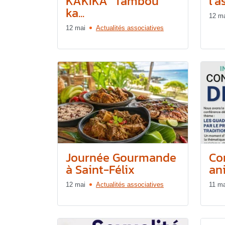
KAKIKA "Tambou
l’a
ka...
12 m
12 mai
Actualités associatives
Journée Gourmande
Co
à Saint-Félix
ani
12 mai
Actualités associatives
11 ma