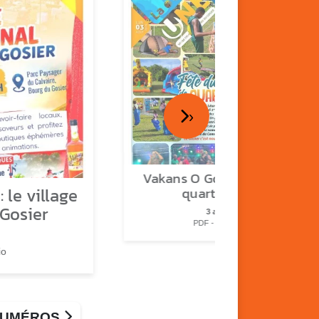
›
Vakans O Gozyé : fête de
 le village
quartier n°2
 Gosier
3 août
PDF - 2.3 Mio
io
 NUMÉROS