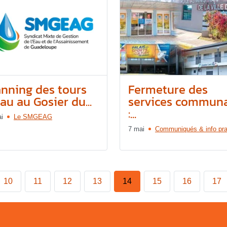
anning des tours
Fermeture des
au au Gosier du...
services commun
:...
i
Le SMGEAG
7 mai
Communiqués & info pra
10
11
12
13
14
15
16
17