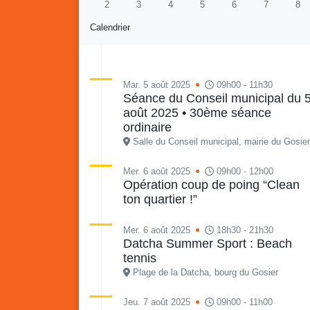
2
3
4
5
6
7
8
Calendrier
Mar. 5 août 2025
09h00 - 11h30
Séance du Conseil municipal du 
août 2025 • 30ème séance
Retour en images sur
Vakans O Gozyé animations
ordinaire
du samedi 18 juillet : Partir
Salle du Conseil municipal, mairie du Gosier
en livre, fête du conseil de
Vaka
quartier n°3, Gosier beach
mon p
Mer. 6 août 2025
09h00 - 12h00
Opération coup de poing “Clean
summer volley
ton quartier !”
23 juillet
PDF - 5.1 Mio
Mer. 6 août 2025
18h30 - 21h30
Datcha Summer Sport : Beach
tennis
Plage de la Datcha, bourg du Gosier
Jeu. 7 août 2025
09h00 - 11h00