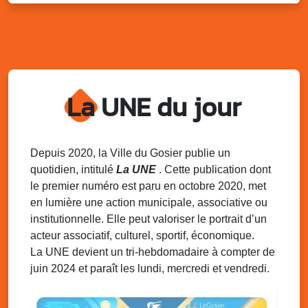
Marché solidaire, friperie & vide-grenier de
l’AJSF
Local de l’AJSF, route de la plage, Saint-Félix, Gosier
Sam. 9 août 2025
11h00 - 23h00
Village du quartier n°3 à Saint-Félix
La UNE du jour
Terrain de football de Saint-Felix, le Gosier
Du 9 au 10 août 2025
20h00 - 00h00
Kout Tanbou – “Sonjé Bewten”
PMU de Saint-Felix
Depuis 2020, la Ville du Gosier publie un
quotidien, intitulé
La UNE
. Cette publication dont
Dim. 10 août 2025
12h30 - 17h00
le premier numéro est paru en octobre 2020, met
Grillade party des Amis de Saint-Félix
en lumière une action municipale, associative ou
Espace Gros Morne, Gosier
institutionnelle. Elle peut valoriser le portrait d’un
acteur associatif, culturel, sportif, économique.
La UNE devient un tri-hebdomadaire à compter de
juin 2024 et paraît les lundi, mercredi et vendredi.