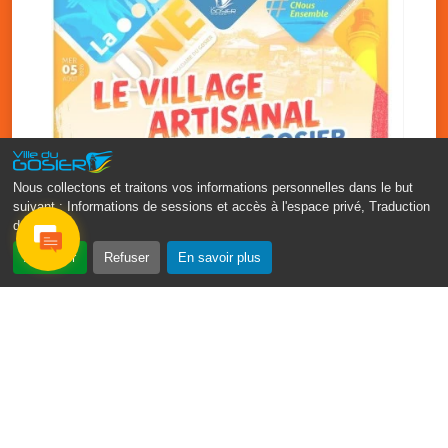
Nous collectons et traitons vos informations personnelles dans le but
suivant :
Informations de sessions et accès à l'espace privé, Traduction
des pages
.
‹
›
Accepter
Refuser
En savoir plus
Vakans O Gozyé : le village
artisanal du Gosier
5 août
PDF - 1.2 Mio