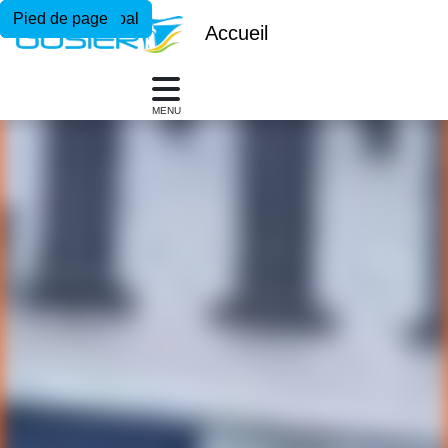
Menu principal
Contenu principal
Pied de page
Accueil
MENU